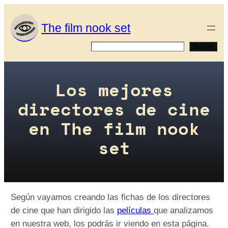
Saltar
al
The film nook set
contenido
Buscar
Buscar
Los mejores
directores de cine
en The film nook
set
Según vayamos creando las fichas de los directores
de cine que han dirigido las
películas
que analizamos
en nuestra web, los podrás ir viendo en esta página.