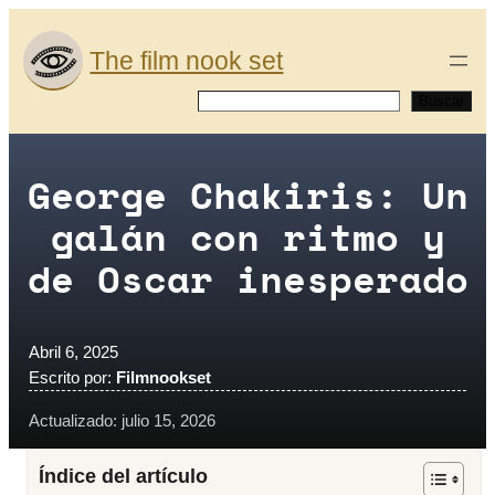
Saltar
al
The film nook set
contenido
Buscar
Buscar
George Chakiris: Un
galán con ritmo y
de Oscar inesperado
Abril 6, 2025
Escrito por:
Filmnookset
Actualizado: julio 15, 2026
Índice del artículo