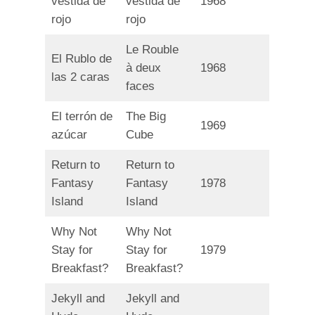
vestida de
vestida de
1968
rojo
rojo
Le Rouble
El Rublo de
à deux
1968
las 2 caras
faces
El terrón de
The Big
1969
azúcar
Cube
Return to
Return to
Fantasy
Fantasy
1978
Island
Island
Why Not
Why Not
Stay for
Stay for
1979
Breakfast?
Breakfast?
Jekyll and
Jekyll and