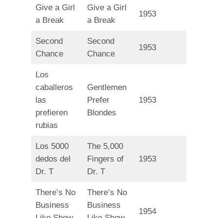
Give a Girl
Give a Girl
1953
a Break
a Break
Second
Second
1953
Chance
Chance
Los
caballeros
Gentlemen
las
Prefer
1953
prefieren
Blondes
rubias
Los 5000
The 5,000
dedos del
Fingers of
1953
Dr. T
Dr. T
There’s No
There’s No
Business
Business
1954
Like Show
Like Show