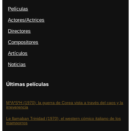
Películas
Actores/Actrices
Directores
Compositores
Artículos
Noticias
Últimas películas
M*A*S*H (1970): la guerra de Corea vista a través del caos y la
irreverencia
Le llamaban Trinidad (1970): el western cómico italiano de los
mamporros