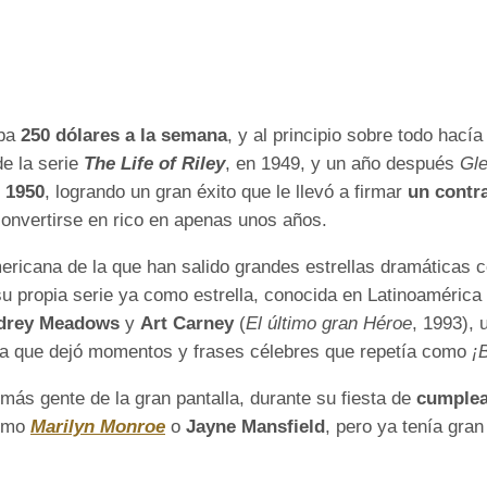
aba
250 dólares a la semana
, y al principio sobre todo hací
de la serie
The Life of Riley
, en 1949, y un año después
Gl
e 1950
, logrando un gran éxito que le llevó a firmar
un contra
convertirse en rico en apenas unos años.
ericana de la que han salido grandes estrellas dramáticas
 su propia serie ya como estrella, conocida en Latinoaméri
drey Meadows
y
Art Carney
(
El último gran Héroe
, 1993), 
 la que dejó momentos y frases célebres que repetía como
¡
ás gente de la gran pantalla, durante su fiesta de
cumplea
como
Marilyn Monroe
o
Jayne Mansfield
, pero ya tenía gra