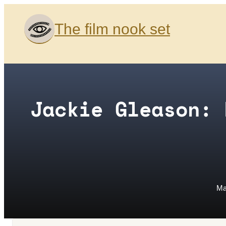
Saltar
al
The film nook set
contenido
Jackie Gleason: 
Ma