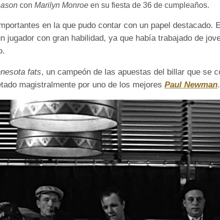
eason
con
Marilyn Monroe
en su fiesta de 36 de cumpleaños.
 importantes en la que pudo contar con un papel destacado. 
un jugador con gran habilidad, ya que había trabajado de jo
o.
nesota fats
, un campeón de las apuestas del billar que se c
retado magistralmente por uno de los mejores
Paul Newman