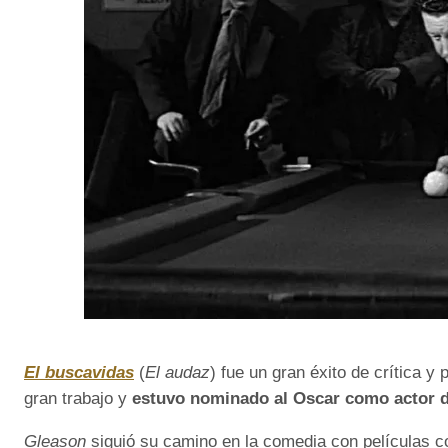
El buscavidas
(
El audaz
) fue un gran éxito de crítica 
gran trabajo y
estuvo nominado al Oscar como actor d
Gleason
siguió su camino en la comedia con películas