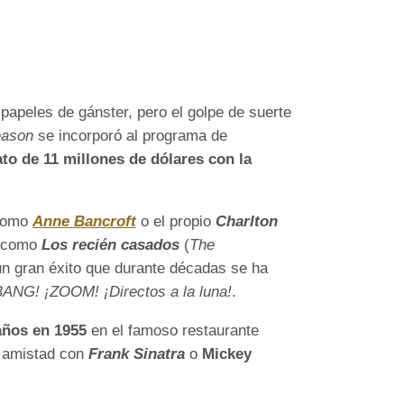
a papeles de gánster, pero el golpe de suerte
eason
se incorporó al programa de
to de 11 millones de dólares con la
 como
Anne Bancroft
o el propio
Charlton
ca como
Los recién casados
(
The
un gran éxito que durante décadas se ha
BANG! ¡ZOOM! ¡Directos a la luna!
.
ños en 1955
en el famoso restaurante
n amistad con
Frank Sinatra
o
Mickey