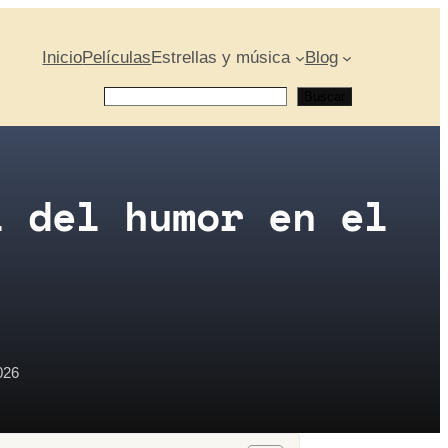
Inicio
Películas
Estrellas y música
Blog
Buscar
Buscar
l del humor en el
026