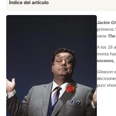
Índice del artículo
Jackie G
primeros 
serie
The
A los 19 
monta has
excesos, 
Gleason
decisione
puro show