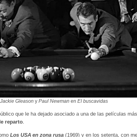
Jackie Gleason
y
Paul Newman
en
El buscavidas
y público que le ha dejado asociado a una de las películas má
e reparto
.
 como
Los USA en zona rusa
(1969) y en los setenta, con me