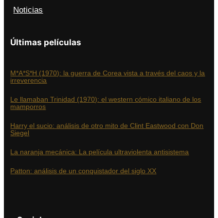
Noticias
Últimas películas
M*A*S*H (1970): la guerra de Corea vista a través del caos y la
irreverencia
Le llamaban Trinidad (1970): el western cómico italiano de los
mamporros
Harry el sucio: análisis de otro mito de Clint Eastwood con Don
Siegel
La naranja mecánica: La película ultraviolenta antisistema
Patton: análisis de un conquistador del siglo XX