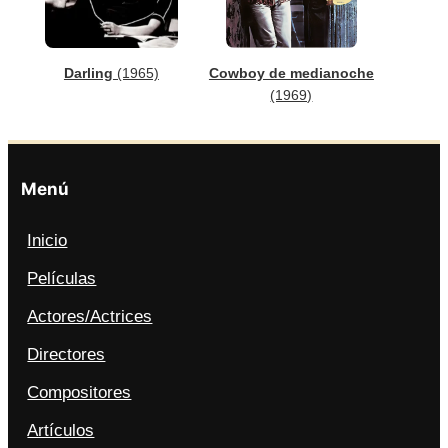
Darling
(1965)
Cowboy de medianoche
(1969)
Menú
Inicio
Películas
Actores/Actrices
Directores
Compositores
Artículos