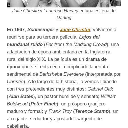
Julie Christie
y
Laurence Harvey
en una escena de
Darling
En 1967,
Schlesinger
y
Julie Christie
, volvieron a
reunirse para su tercera película,
Lejos del
mundanal ruido
(
Far from the Madding Crowd
), una
adaptación de época ambientada en la Inglaterra
rural del siglo XIX. La película es un
drama de
época
que se centra en el complicado laberinto
sentimental de
Bathsheba Everdene
(interpretada por
Christie
). A lo largo de la historia, la vemos lidiando
con tres pretendientes muy distintos:
Gabriel Oak
(
Alan Bates
), un pastor humilde y sensato;
William
Boldwood
(
Peter Finch
), un próspero granjero
maduro y formal; y
Frank Troy
(
Terence Stamp
), un
arrogante, seductor y apostador sargento de
caballería.