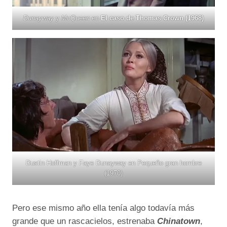
Dunayway
y
McQueen
en
El caso de Thomas Crown (1968)
Dustin Hoffman y Faye Dunayway en Pequeño gran hombre
(1970)
Pero ese mismo año ella tenía algo todavía más
grande que un rascacielos, estrenaba
Chinatown
,