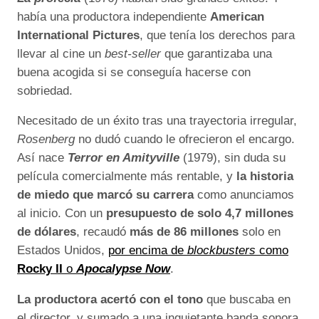
había una productora independiente
American
International Pictures
, que tenía los derechos para
llevar al cine un
best-seller
que garantizaba una
buena acogida si se conseguía hacerse con
sobriedad.
Necesitado de un éxito tras una trayectoria irregular,
Rosenberg
no dudó cuando le ofrecieron el encargo.
Así nace
Terror en Amityville
(1979), sin duda su
película comercialmente más rentable, y
la historia
de miedo que marcó su carrera
como anunciamos
al inicio. Con un
presupuesto de solo 4,7 millones
de dólares
, recaudó
más de 86 millones
solo en
Estados Unidos,
por encima de
blockbusters
como
Rocky II
o
Apocalypse Now
.
La productora acertó con el tono
que buscaba en
el director, y sumado a una inquietante banda sonora