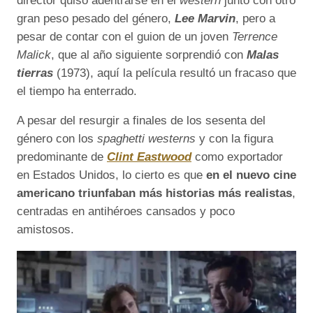
director quiso adentrarse en el
western
junto con otro
gran peso pesado del género,
Lee Marvin
, pero a
pesar de contar con el guion de un joven
Terrence
Malick
, que al año siguiente sorprendió con
Malas
tierras
(1973), aquí la película resultó un fracaso que
el tiempo ha enterrado.
A pesar del resurgir a finales de los sesenta del
género con los
spaghetti westerns
y con la figura
predominante de
Clint Eastwood
como exportador
en Estados Unidos, lo cierto es que
en el nuevo cine
americano triunfaban más historias más realistas
,
centradas en antihéroes cansados y poco
amistosos.