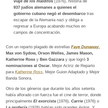
viaje de los malditos
(1976), historia de
937 judíos alemanes a quienes el
gobierno cubano negó el desembarco
tras
escapar de la Alemania nazi y obliga a
regresar a Europa acabando muchos en
campos de concentración.
Con un reparto plagado de estrellas
Faye Dunaway
,
Max von Sydow, Orson Welles, James Mason,
Katherine Ross
y
Ben Gazzara
y que logró
3
nominaciones al Oscar
, Mejor Actriz de Reparto
para
Katherine Ross
, Mejor Guion Adaptado y Mejor
Banda Sonora.
Otro de los géneros que durante los años setenta
había aflorado con fuerza fue el cine de terror, donde
principalmente
El exorcista
(1976),
Carrie
(1976) o
La profecía
(1976) habían sido grandes éxitos. Y