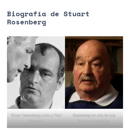
Biografía de Stuart
Rosenberg
Stuart Rosenberg
junto a
Paul
Rosenberg
en una de sus
Newman
últimas entrevistas.