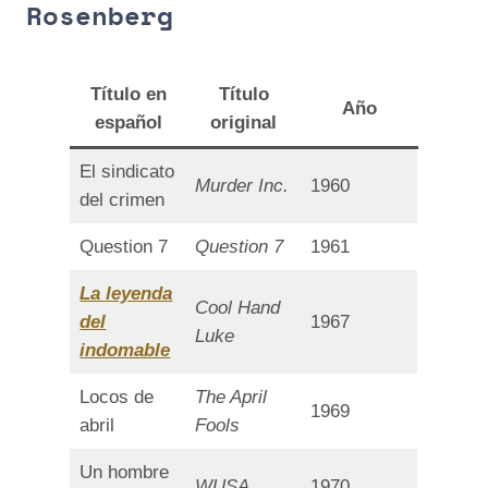
Rosenberg
Título en
Título
Año
españ
ol
original
El sindicato
Murder Inc.
1960
del crimen
Question 7
Question 7
1961
La leyenda
Cool Hand
del
1967
Luke
indomable
Locos de
The April
1969
abril
Fools
Un hombre
WUSA
1970