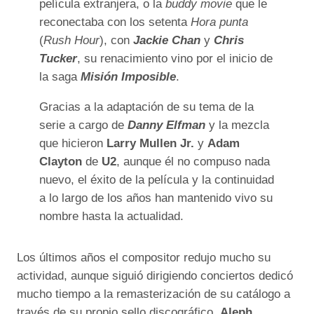
película extranjera, o la
buddy movie
que le
reconectaba con los setenta
Hora punta
(
Rush Hour
), con
Jackie Chan
y
Chris
Tucker
, su renacimiento vino por el inicio de
la saga
Misión Imposible
.
Gracias a la adaptación de su tema de la
serie a cargo de
Danny Elfman
y la mezcla
que hicieron
Larry Mullen Jr.
y
Adam
Clayton
de
U2
, aunque él no compuso nada
nuevo, el éxito de la película y la continuidad
a lo largo de los años han mantenido vivo su
nombre hasta la actualidad.
Los últimos años el compositor redujo mucho su
actividad, aunque siguió dirigiendo conciertos dedicó
mucho tiempo a la remasterización de su catálogo a
través de su propio sello discográfico,
Aleph