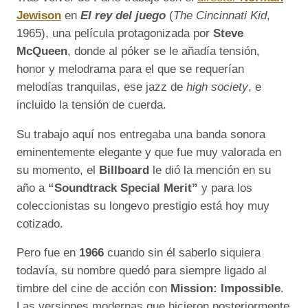
Jewison
en
El rey del juego
(
The Cincinnati Kid
,
1965), una película protagonizada por
Steve
McQueen
, donde al póker se le añadía tensión,
honor y melodrama para el que se requerían
melodías tranquilas, ese jazz de
high society
, e
incluido la tensión de cuerda.
Su trabajo aquí nos entregaba una banda sonora
eminentemente elegante y que fue muy valorada en
su momento, el
Billboard
le dió la mención en su
año a
“Soundtrack Special Merit”
y para los
coleccionistas su longevo prestigio está hoy muy
cotizado.
Pero fue en
1966
cuando sin él saberlo siquiera
todavía, su nombre quedó para siempre ligado al
timbre del cine de acción con
Mission: Impossible
.
Las versiones modernas que hicieron posteriormente