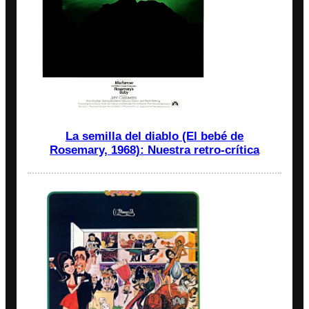
La semilla del diablo (El bebé de
Rosemary, 1968): Nuestra retro-crítica