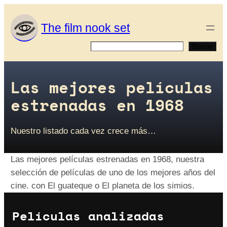
Saltar
al
The film nook set
contenido
Buscar
Buscar
Las mejores películas
estrenadas en 1968
Nuestro listado cada vez crece más…
Las mejores películas estrenadas en 1968, nuestra
selección de películas de uno de los mejores años del
cine. con El guateque o El planeta de los simios.
Películas analizadas