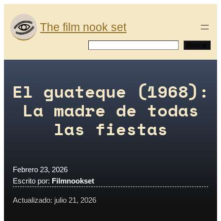
Saltar
al
The film nook set
contenido
Buscar
Buscar
El guateque (1968):
La madre de todas
las fiestas
Febrero 23, 2026
Escrito por:
Filmnookset
Actualizado: julio 21, 2026