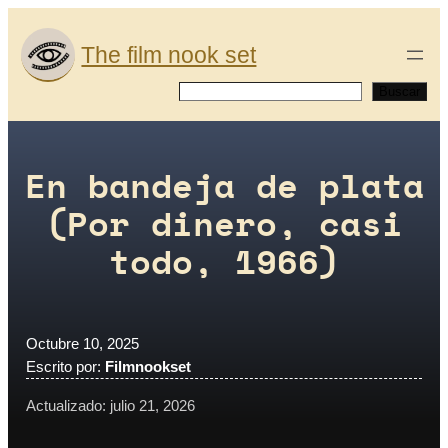
Saltar
al
The film nook set
contenido
Buscar
Buscar
En bandeja de plata
(Por dinero, casi
todo, 1966)
Octubre 10, 2025
Escrito por:
Filmnookset
Actualizado: julio 21, 2026