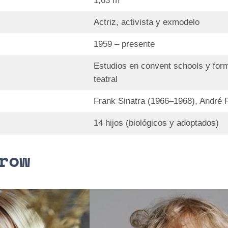
1,63 m
Actriz, activista y exmodelo
1959 – presente
Estudios en convent schools y for
teatral
Frank Sinatra (1966–1968), André 
14 hijos (biológicos y adoptados)
row