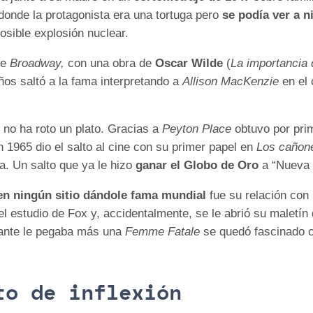
 donde la protagonista era una tortuga pero
se podía ver a 
posible explosión nuclear.
de
Broadway,
con una obra de
Oscar Wilde
(
La importancia 
años saltó a la fama interpretando a
Allison MacKenzie
en el
 no ha roto un plato. Gracias a
Peyton Place
obtuvo por pri
 1965 dio el salto al cine con su primer papel en
Los cañone
a. Un salto que ya le hizo
ganar el Globo de Oro
a “Nueva e
en ningún sitio dándole fama mundial
fue su relación con 
l estudio de Fox y, accidentalmente, se le abrió su maletí
tante le pegaba más una
Femme Fatale
se quedó fascinado co
to de inflexión