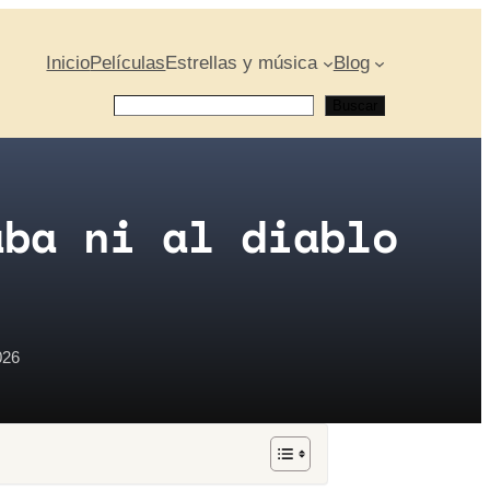
Inicio
Películas
Estrellas y música
Blog
Buscar
Buscar
aba ni al diablo
026