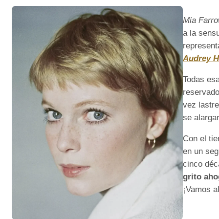
Mia Farr
a la sens
represent
Audrey 
Todas esa
reservado
vez lastr
se alarga
Con el t
en un seg
cinco déc
grito ah
¡Vamos al