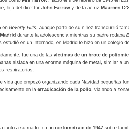
todos como
Mia Farrow
, nació el 9 de febrero de 1945 en Los
e, hija del director
John Farrow
y de la actriz
Maureen O’S
to en
Beverly Hills
, aunque parte de su niñez transcurrió tamb
 Madrid
durante la adolescencia mientras su padre rodaba
E
 estudió en un internado, en Madrid lo hizo en un colegio 
undamente, fue una de las
víctimas de un brote de poliomiel
nas aislada en una enorme máquina de metal, similar a un t
os respiratorios.
e vida que empezó organizando cada Navidad pequeñas func
recisamente en la
erradicación de la polio
, viajando a zon
lía junto a su madre en un
cortometraje de 1947
sobre famili