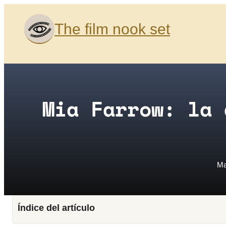
Saltar
al
The film nook set
contenido
Mia Farrow: la 
Ma
Índice del artículo