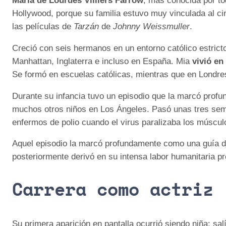
María de Lourdes Villiers Farrow
, más conocida por 
Hollywood, porque su familia estuvo muy vinculada al cin
las películas de
Tarzán
de
Johnny Weissmuller
.
Creció con seis hermanos en un entorno católico estric
Manhattan, Inglaterra e incluso en España. Mia
vivió en
Se formó en escuelas católicas, mientras que en Londres
Durante su infancia tuvo un episodio que la marcó prof
muchos otros niños en Los Ángeles. Pasó unas tres sema
enfermos de polio cuando el virus paralizaba los múscul
Aquel episodio la marcó profundamente como una guía d
posteriormente derivó en su intensa labor humanitaria p
Carrera como actriz
Su primera aparición en pantalla ocurrió siendo niña: sa