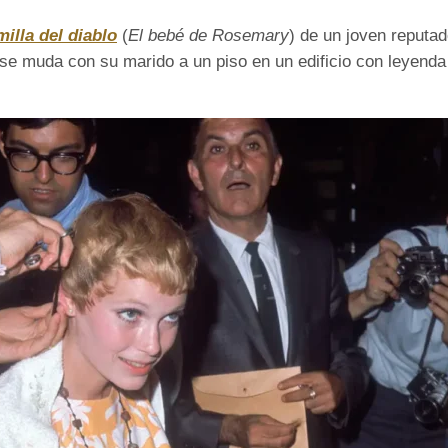
illa del diablo
(
El bebé de Rosemary
) de un joven reputa
se muda con su marido a un piso en un edificio con leyenda 