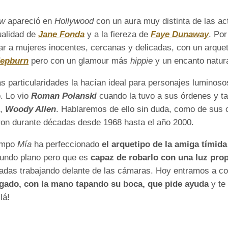
ow
apareció en
Hollywood
con un aura muy distinta de las ac
ualidad de
Jane Fonda
y a la fiereza de
Faye Dunaway
. Po
ar a mujeres inocentes, cercanas y delicadas, con un arquet
Hepburn
pero con un glamour más
hippie
y un encanto natur
s particularidades la hacían ideal para personajes luminoso
. Lo vio
Roman Polanski
cuando la tuvo a sus órdenes y ta
e,
Woody Allen
. Hablaremos de ello sin duda, como de sus
ron durante décadas desde 1968 hasta el año 2000.
iempo
Mía
ha perfeccionado
el arquetipo de la amiga tímida
undo plano pero que es
capaz de robarlo con una luz prop
adas trabajando delante de las cámaras. Hoy entramos a co
ogado, con la mano tapando su boca, que pide ayuda
y te 
lá!