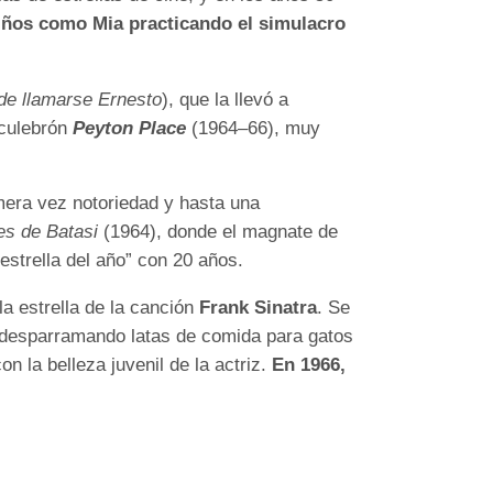
niños como Mia practicando el simulacro
de llamarse Ernesto
), que la llevó a
 culebrón
Peyton Place
(1964–66), muy
mera vez notoriedad y hasta una
s de Batasi
(1964), donde el magnate de
strella del año” con 20 años.
la estrella de la canción
Frank Sinatra
. Se
n desparramando latas de comida para gatos
n la belleza juvenil de la actriz.
En 1966,