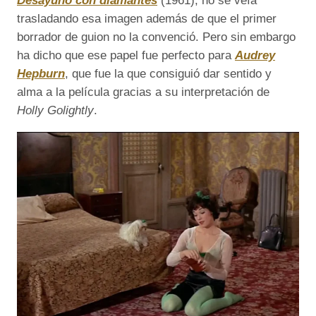
Desayuno con diamantes
(1961), no se veía
trasladando esa imagen además de que el primer
borrador de guion no la convenció. Pero sin embargo
ha dicho que ese papel fue perfecto para
Audrey
Hepburn
, que fue la que consiguió dar sentido y
alma a la película gracias a su interpretación de
Holly Golightly
.