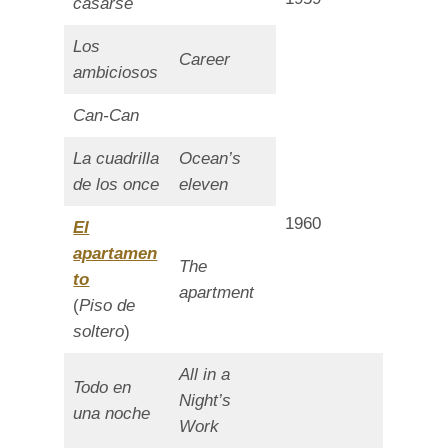
casarse
Los
Career
ambiciosos
Can-Can
La cuadrilla
Ocean’s
de los once
eleven
1960
El
apartamen
The
to
apartment
(
Piso de
soltero
)
All in a
Todo en
Night’s
una noche
Work