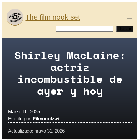
Saltar
al
The film nook set
contenido
Buscar
Buscar
Shirley MacLaine:
actriz
incombustible de
ayer y hoy
Marzo 10, 2025
Escrito por:
Filmnookset
Actualizado: mayo 31, 2026