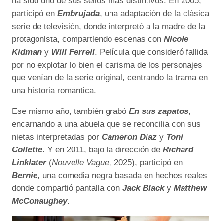
ha sido uno de sus sellos más distintivos. En 2005,
participó en
Embrujada
, una adaptación de la clásica
serie de televisión, donde interpretó a la madre de la
protagonista, compartiendo escenas con
Nicole
Kidman
y
Will Ferrell
. Película que consideró fallida
por no explotar lo bien el carisma de los personajes
que venían de la serie original, centrando la trama en
una historia romántica.
Ese mismo año, también grabó
En sus zapatos
,
encarnando a una abuela que se reconcilia con sus
nietas interpretadas por
Cameron Diaz
y
Toni
Collette
. Y en 2011, bajo la dirección de
Richard
Linklater
(
Nouvelle Vague
, 2025), participó en
Bernie
, una comedia negra basada en hechos reales
donde compartió pantalla con
Jack Black
y
Matthew
McConaughey
.